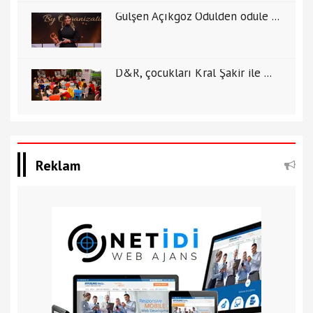
Gülşen Açıkgöz Ödülden ödüle ...
D&R, çocukları Kral Şakir ile ...
Reklam