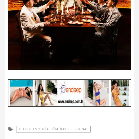
BLOK3’TEN YENİ ALBÜM “KAYIP PERSONA”