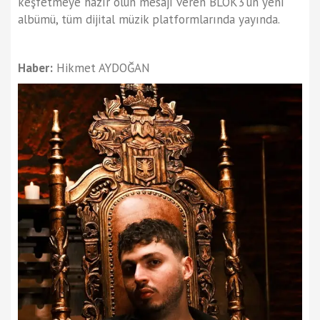
keşfetmeye hazır olun mesajı veren BLOK3’ün yeni
albümü, tüm dijital müzik platformlarında yayında.
Haber:
Hikmet AYDOĞAN