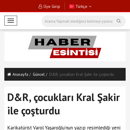
Üye Girişi
Türkçe
M
o
b
i
l
M
e
n
Anasayfa
Güncel
D&R, çocukları Kral Şakir ile çoşturdu
ü
D&R, çocukları Kral Şakir
ile çoşturdu
Karikatürist Varol Yaşaroğlu’nun yazıp resimlediği yeni