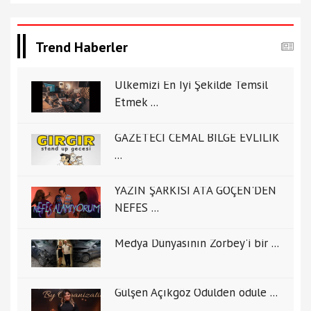
Trend Haberler
Ülkemizi En İyi Şekilde Temsil
Etmek ...
GAZETECİ CEMAL BİLGE EVLİLİK
...
YAZIN ŞARKISI ATA GÖÇEN'DEN
NEFES ...
Medya Dünyasının Zorbey'i bir ...
Gülşen Açıkgöz Ödülden ödüle ...