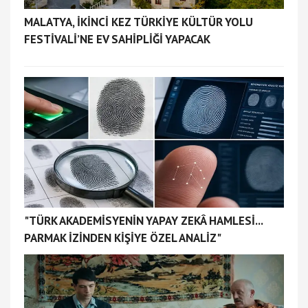
MALATYA, İKİNCİ KEZ TÜRKİYE KÜLTÜR YOLU
FESTİVALİ’NE EV SAHİPLİĞİ YAPACAK
"TÜRK AKADEMİSYENİN YAPAY ZEKÂ HAMLESİ...
PARMAK İZİNDEN KİŞİYE ÖZEL ANALİZ"