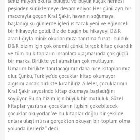
sekiz milyon okurla buluştu ve büyük küçük herkesi
peşinden sürüklemeye devam ediyor. Her günü ayrı bir
macerayla geçen Kral Şakir, havanın soğumaya
başladığı şu günlerde içleri ısıtacak yeni ve eğlenceli
bir hikayeyle geldi. Biz de bugün bu hikayeyi D&R
aracılığıyla minik okurlarımıza tanıtma fırsatı bulduk.
D&R bizim için çok önemli çünkü birçok kitap çıkardık
ve tüm bu kitapların insanlara ulaşmasında çok güçlü
bir marka. Birlikte yol almaktan çok mutluyum.
Umarım birlikte tanıtacağımız daha nice kitaplarımız
olur. Çünkü, Türkiye’de çocuklar kitap okumuyor
algısını ancak birlikte kırabiliriz. Aileler, çocuklarının
Kral Şakir sayesinde kitap okumaya başladığını
söylüyor. Bu da bizim için büyük bir mutluluk. Güzel
kitaplar yazılırsa -çocukların ilgisini çekebilecek-
çocuklar okuyorlar. Ve bu kitaplar doğru bir şekilde
onlara ulaştırılırsa gerçekten okuyan bir toplum olma
yolunda ilerleriz.” dedi.