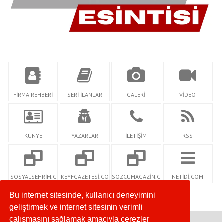
FİRMA REHBERİ
SERİ İLANLAR
GALERİ
VİDEO
KÜNYE
YAZARLAR
İLETİŞİM
RSS
SOSYALSEHRİM.C
KEYFGAZETESİ.CO
SOZCUMAGAZİN.C
NETİDİ.COM
OM
M
OM
Bu internet sitesinde, kullanıcı deneyimini
geliştirmek ve internet sitesinin verimli
çalışmasını sağlamak amacıyla çerezler