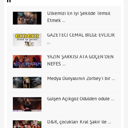
Ülkemizi En İyi Şekilde Temsil
Etmek ...
GAZETECİ CEMAL BİLGE EVLİLİK
...
YAZIN ŞARKISI ATA GÖÇEN'DEN
NEFES ...
Medya Dünyasının Zorbey'i bir ...
Gülşen Açıkgöz Ödülden ödüle ...
D&R, çocukları Kral Şakir ile ...