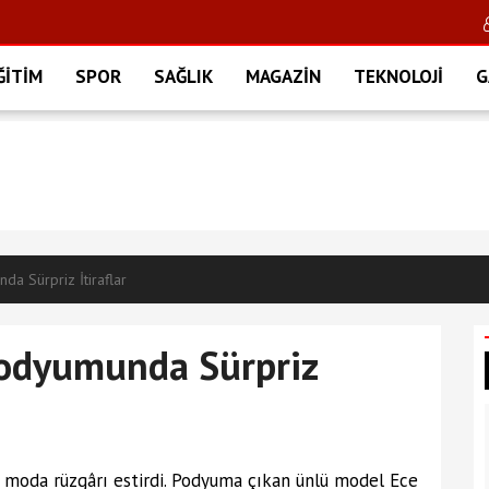
ĞİTİM
SPOR
SAĞLIK
MAGAZİN
TEKNOLOJİ
G
a Sürpriz İtiraflar
Podyumunda Sürpriz
e moda rüzgârı estirdi. Podyuma çıkan ünlü model Ece