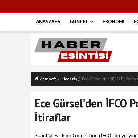
ANASAYFA
GÜNCEL
EKONOMİ
E
Anasayfa
Magazin
Ece Gürsel’den İFCO Podyumund
Ece Gürsel’den İFCO 
İtiraflar
İstanbul Fashion Connection (İFCO) bu yıl yin