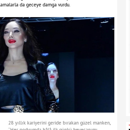
ıklamalarla da geceye damga vurdu.
28 yıllık kariyerini geride bırakan güzel manken,
“Her podyumda hâlâ ilk günkü heyecanımı