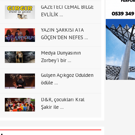
GAZETECİ CEMAL BİLGE
EVLİLİK ...
YAZIN ŞARKISI ATA
GÖÇEN'DEN NEFES ...
Medya Dünyasının
Zorbey'i bir ...
Gülşen Açıkgöz Ödülden
ödüle ...
D&R, çocukları Kral
Şakir ile ...