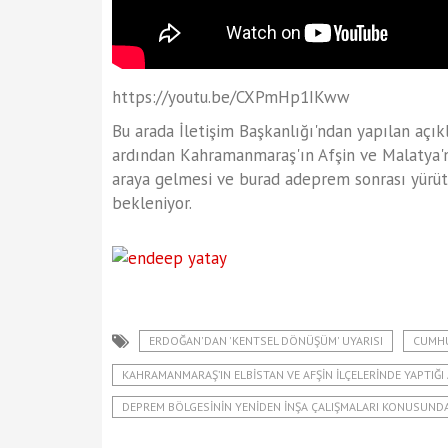
https://youtu.be/CXPmHp1IKww
Bu arada İletişim Başkanlığı'ndan yapılan açı
ardından Kahramanmaraş'ın Afşin ve Malatya'n
araya gelmesi ve burad adeprem sonrası yürütü
bekleniyor.
ERDOĞAN'DAN 'KENTSEL DÖNÜŞÜM' UYARISI
CUMHU
KAHRAMANMARAŞ’IN ELBISTAN VE AFŞIN ILÇELERINDE YAPTIĞ
DEPREM BÖLGESININ YENIDEN INŞA ÇALIŞMALARI KONUSUN