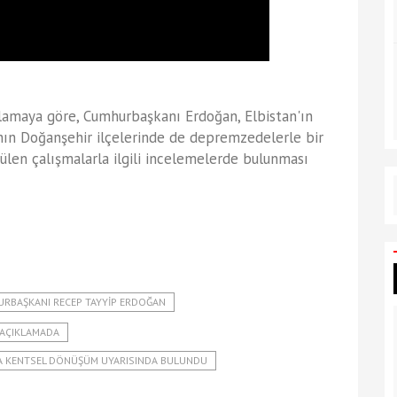
klamaya göre, Cumhurbaşkanı Erdoğan, Elbistan'ın
ın Doğanşehir ilçelerinde de depremzedelerle bir
len çalışmalarla ilgili incelemelerde bulunması
RBAŞKANI RECEP TAYYIP ERDOĞAN
I AÇIKLAMADA
DA KENTSEL DÖNÜŞÜM UYARISINDA BULUNDU