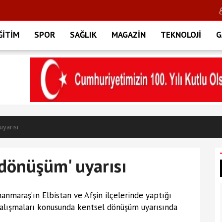
ĞİTİM
SPOR
SAĞLIK
MAGAZİN
TEKNOLOJİ
G
uyarısı
dönüşüm' uyarısı
maraş’ın Elbistan ve Afşin ilçelerinde yaptığı
alışmaları konusunda kentsel dönüşüm uyarısında