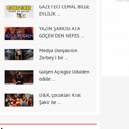
GAZETECİ CEMAL BİLGE
EVLİLİK ...
YAZIN ŞARKISI ATA
GÖÇEN'DEN NEFES ...
Medya Dünyasının
Zorbey'i bir ...
Gülşen Açıkgöz Ödülden
ödüle ...
D&R, çocukları Kral
Şakir ile ...