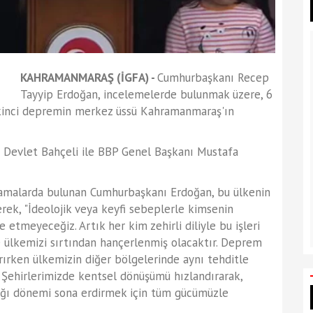
KAHRAMANMARAŞ (İGFA) -
Cumhurbaşkanı Recep
Tayyip Erdoğan, incelemelerde bulunmak üzere, 6
kinci depremin merkez üssü Kahramanmaraş'ın
Devlet Bahçeli ile BBP Genel Başkanı Mustafa
lamalarda bulunan Cumhurbaşkanı Erdoğan, bu ülkenin
rek, "İdeolojik veya keyfi sebeplerle kimsenin
tmeyeceğiz. Artık her kim zehirli diliyle bu işleri
 ülkemizi sırtından hançerlenmiş olacaktır. Deprem
dırırken ülkemizin diğer bölgelerinde aynı tehditle
. Şehirlerimizde kentsel dönüşümü hızlandırarak,
ldığı dönemi sona erdirmek için tüm gücümüzle