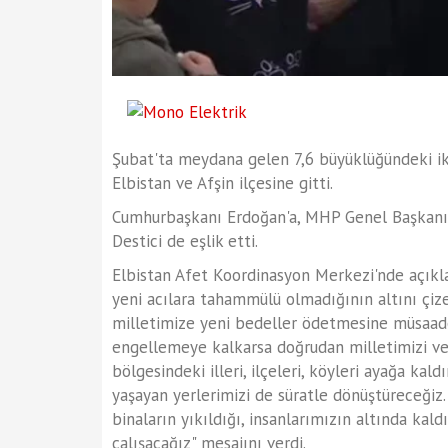
Şubat'ta meydana gelen 7,6 büyüklüğündeki i
Elbistan ve Afşin ilçesine gitti.
Cumhurbaşkanı Erdoğan'a, MHP Genel Başkanı 
Destici de eşlik etti.
Elbistan Afet Koordinasyon Merkezi'nde açık
yeni acılara tahammülü olmadığının altını çize
milletimize yeni bedeller ödetmesine müsaade e
engellemeye kalkarsa doğrudan milletimizi ve
bölgesindeki illeri, ilçeleri, köyleri ayağa kal
yaşayan yerlerimizi de süratle dönüştüreceğiz
binaların yıkıldığı, insanlarımızın altında ka
çalışacağız" mesajını verdi.