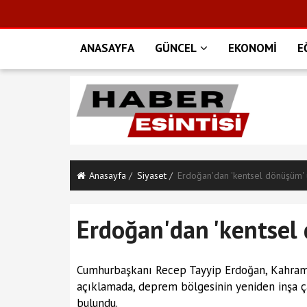
ANASAYFA
GÜNCEL
EKONOMİ
E
Anasayfa
Siyaset
Erdoğan'dan 'kentsel dönüşüm' 
Erdoğan'dan 'kentsel 
Cumhurbaşkanı Recep Tayyip Erdoğan, Kahraman
açıklamada, deprem bölgesinin yeniden inşa ç
bulundu.