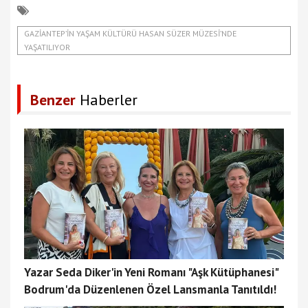
GAZIANTEP’IN YAŞAM KÜLTÜRÜ HASAN SÜZER MÜZESI’NDE
YAŞATILIYOR
Benzer
Haberler
Yazar Seda Diker'in Yeni Romanı "Aşk Kütüphanesi"
Bodrum'da Düzenlenen Özel Lansmanla Tanıtıldı!