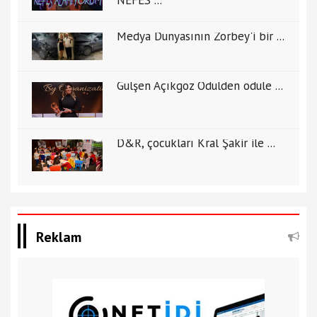
NEFES ...
Medya Dünyasının Zorbey'i bir ...
Gülşen Açıkgöz Ödülden ödüle ...
D&R, çocukları Kral Şakir ile ...
Reklam