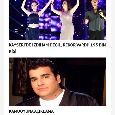
KAYSERİ’DE İZDİHAM DEĞİL, REKOR VARDI! 195 BİN
KİŞİ
KAMUOYUNA AÇIKLAMA