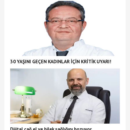
30 YAŞINI GEÇEN KADINLAR İÇİN KRİTİK UYARI!
Dijital çağ el ve bilek sağlığını bozuyor