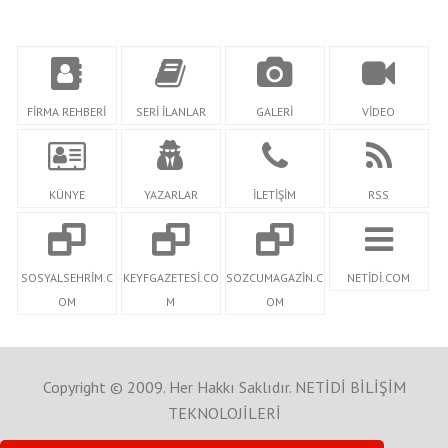
FİRMA REHBERİ
SERİ İLANLAR
GALERİ
VİDEO
KÜNYE
YAZARLAR
İLETİŞİM
RSS
SOSYALSEHRİM.C
KEYFGAZETESİ.CO
SOZCUMAGAZİN.C
NETİDİ.COM
OM
M
OM
Copyright © 2009. Her Hakkı Saklıdır. NETİDİ BİLİŞİM
TEKNOLOJİLERİ